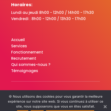
Horaires:
Lundi au jeudi 8h00 - 12h00 / 14h00 - 17h30
Vendredi : 8h00 - 12h00 / 13h30 - 17h00
Accueil
Services
Fonctionnement
Recrutement
Qui sommes-nous ?
Témoignages
Plan du site ·
Mentions légales
·
🍪 Nous utilisons des cookies pour vous garantir la meilleure
Confidentialité
expérience sur notre site web. Si vous continuez à utiliser ce
Fait avec ♡ en Bretagne par
Breizh tandem
site, nous supposerons que vous en êtes satisfait.