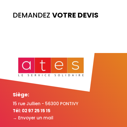
DEMANDEZ
VOTRE DEVIS
Siège:
15 rue Jullien - 56300 PONTIVY
Tél:
02 97 25 15 15
→ Envoyer un mail